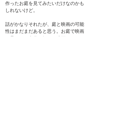
作ったお庭を見てみたいだけなのかも
しれないけど。
話がかなりそれたが、庭と映画の可能
性はまだまだあると思う。お庭で映画
を見たり。自分の好きな映画をイメー
ジしてお庭作りをしたり。
実装していく為には、まだまだ考えな
きゃいけない事はたくさんありそう
だ。
黒田