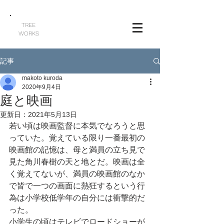
TREE
WORKS
記事
makoto kuroda
2020年9月4日
庭と映画
更新日：
2021年5月13日
若い頃は映画監督に本気でなろうと思
っていた。覚えている限り一番最初の
映画館の記憶は、母と満員の立ち見で
見た角川春樹の天と地とだ。映画は全
く覚えてないが、満員の映画館のなか
で皆で一つの画面に熱狂するという行
為は小学校低学年の自分には衝撃的だ
った。
小学生の頃はテレビでロードショーが