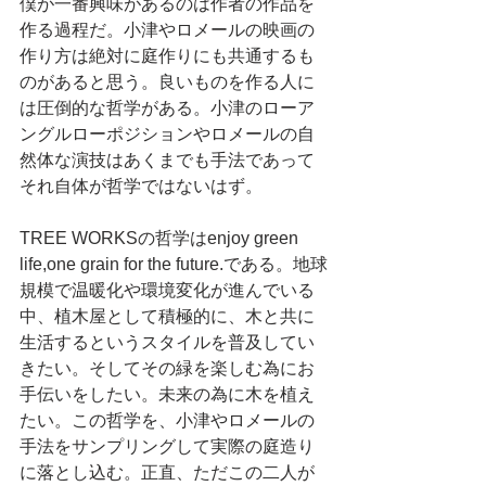
僕が一番興味があるのは作者の作品を
作る過程だ。小津やロメールの映画の
作り方は絶対に庭作りにも共通するも
のがあると思う。良いものを作る人に
は圧倒的な哲学がある。小津のローア
ングルローポジションやロメールの自
然体な演技はあくまでも手法であって
それ自体が哲学ではないはず。
TREE WORKSの哲学はenjoy green 
life,one grain for the future.である。地球
規模で温暖化や環境変化が進んでいる
中、植木屋として積極的に、木と共に
生活するというスタイルを普及してい
きたい。そしてその緑を楽しむ為にお
手伝いをしたい。未来の為に木を植え
たい。この哲学を、小津やロメールの
手法をサンプリングして実際の庭造り
に落とし込む。正直、ただこの二人が