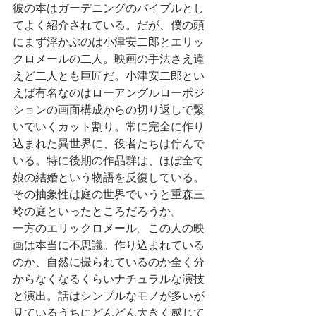
彼の本はガーデニングのバイブルとし
てよく紹介されている。だが、僕の頭
にまず浮かぶのは小津安二郎とエリッ
クロメールの二人。映画の手法さえ違
えど二人とも巨匠だ。小津安二郎とい
えば有名なのはローアングルローポジ
ションの画面構成からの切り返しで繋
いでいくカット割り。常に完全に作り
込まれた異世界に、役者たちは佇んで
いる。特に後期の作品群は、ほぼ全て
娘の結婚という物語を反復している。
その抽象性は庭の世界でいうと重森三
玲の庭といったところだろうか。
一方のエリックロメール。この人の映
画は本当に不思議。作り込まれている
のか、自然に撮られているのか全く分
からなくなるくらいナチュラルな演技
と演出。話はシンプルなモノが多いが
見ているうちにどんどん大きく感じて