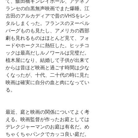
て、飯田橋ギンレイホール、アテネフ
ランセの白黒無声映画でまた爆睡。江
古田のアルカディアで昔のVHSをレン
タルしまくった。フランスのヌーベル
バーグものも見たし、アメリカの西部
劇も見れるものはほとんど見て、フォ
ードやホークスに熱狂した。ヒッチコ
ックは最高だしルノワールは完璧だ。
植木屋になり、結婚して子供が出来て
からは昔ほど映画と過ごす時間は少な
くなったが、十代、二十代の時に見た
映画は確実に自分の血と肉になってい
る。
最近、庭と映画の関係についてよく考
える。映画監督が作ったお庭としては
デレクジャーマンのお庭は有名だ。め
ちゃくちゃパンクでカッコ良い庭だ。